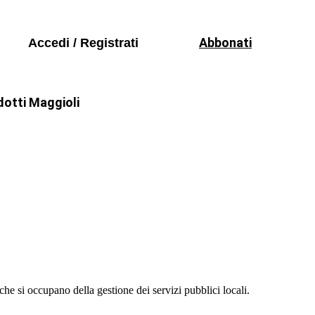
Seguici sui social
odici
Abbonati
Accedi / Registrati
mazione
dotti Maggioli
rgia
Trasporti
Convegni e Seminari
odici
mazione
he si occupano della gestione dei servizi pubblici locali.