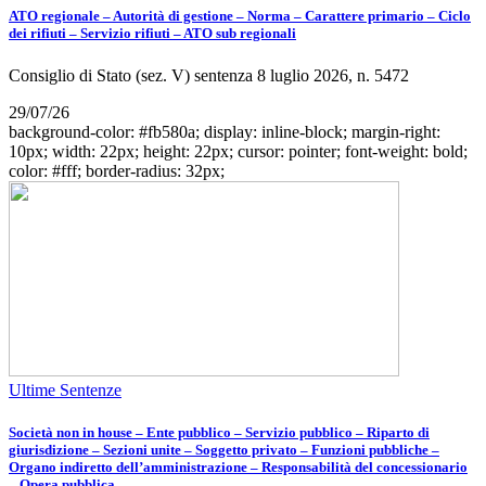
ATO regionale – Autorità di gestione – Norma – Carattere primario – Ciclo
dei rifiuti – Servizio rifiuti – ATO sub regionali
Consiglio di Stato (sez. V) sentenza 8 luglio 2026, n. 5472
29/07/26
background-color: #fb580a; display: inline-block; margin-right:
10px; width: 22px; height: 22px; cursor: pointer; font-weight: bold;
color: #fff; border-radius: 32px;
Ultime Sentenze
Società non in house – Ente pubblico – Servizio pubblico – Riparto di
giurisdizione – Sezioni unite – Soggetto privato – Funzioni pubbliche –
Organo indiretto dell’amministrazione – Responsabilità del concessionario
– Opera pubblica