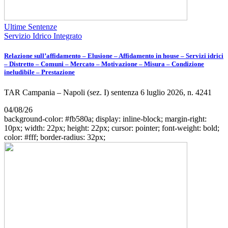
Ultime Sentenze
Servizio Idrico Integrato
Relazione sull’affidamento – Elusione – Affidamento in house – Servizi idrici
– Distretto – Comuni – Mercato – Motivazione – Misura – Condizione
ineludibile – Prestazione
TAR Campania – Napoli (sez. I) sentenza 6 luglio 2026, n. 4241
04/08/26
background-color: #fb580a; display: inline-block; margin-right:
10px; width: 22px; height: 22px; cursor: pointer; font-weight: bold;
color: #fff; border-radius: 32px;