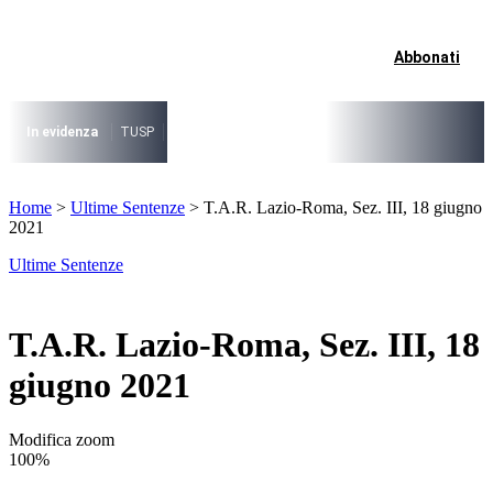
Vai
al
contenuto
Abbonati
I più cercati
Lorem ipsum dolor sit amet consectetur
Lorem ipsum dolor sit amet consectetur
In evidenza
TUSP
Decreto Riordino
Organizzazione SPL e società pub
I più cercati
Home
>
Ultime Sentenze
>
T.A.R. Lazio-Roma, Sez. III, 18 giugno
Lorem ipsum dolor sit amet consectetur
2021
Lorem ipsum dolor sit amet consectetur
Ultime Sentenze
T.A.R. Lazio-Roma, Sez. III, 18
giugno 2021
Modifica zoom
100%