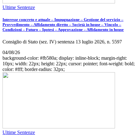
Ultime Sentenze
Interesse concreto e attuale – Impugnazione – Gestione del servizio –
Provvedimento – Affidamento diretto – Società in house – Vincolo –
Condizioni – Futuro – Ipotesi – Approvazione – Affidamento in house
Consiglio di Stato (sez. IV) sentenza 13 luglio 2026, n. 5597
04/08/26
background-color: #fb580a; display: inline-block; margin-right:
10px; width: 22px; height: 22px; cursor: pointer; font-weight: bold;
color: #fff; border-radius: 32px;
Ultime Sentenze