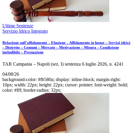
Ultime Sentenze
Servizio Idrico Integrato
Relazione sull’affidamento – Elusione – Affidamento in house – Servizi idrici
– Distretto – Comuni – Mercato – Motivazione – Misura – Condizione
ineludibile – Prestazione
TAR Campania – Napoli (sez. I) sentenza 6 luglio 2026, n. 4241
04/08/26
background-color: #fb580a; display: inline-block; margin-right:
10px; width: 22px; height: 22px; cursor: pointer; font-weight: bold;
color: #fff; border-radius: 32px;