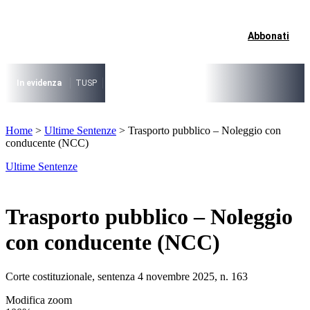
Vai
al
contenuto
Abbonati
I più cercati
Lorem ipsum dolor sit amet consectetur
Lorem ipsum dolor sit amet consectetur
In evidenza
TUSP
Decreto Riordino
Organizzazione SPL e società pub
I più cercati
Home
>
Ultime Sentenze
>
Trasporto pubblico – Noleggio con
Lorem ipsum dolor sit amet consectetur
conducente (NCC)
Lorem ipsum dolor sit amet consectetur
Ultime Sentenze
Trasporto pubblico – Noleggio
con conducente (NCC)
Corte costituzionale, sentenza 4 novembre 2025, n. 163
Modifica zoom