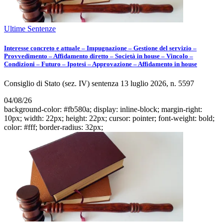
Ultime Sentenze
Interesse concreto e attuale – Impugnazione – Gestione del servizio –
Provvedimento – Affidamento diretto – Società in house – Vincolo –
Condizioni – Futuro – Ipotesi – Approvazione – Affidamento in house
Consiglio di Stato (sez. IV) sentenza 13 luglio 2026, n. 5597
04/08/26
background-color: #fb580a; display: inline-block; margin-right:
10px; width: 22px; height: 22px; cursor: pointer; font-weight: bold;
color: #fff; border-radius: 32px;