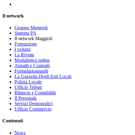
Il network
Gruppo Maggioli
Sistema PA
Il network Maggioli
Formazione
I volumi
La Rivista
Modulistica online
Appalti e Contratti
Formularioappalti
La Gazzetta Degli Enti Locali
Polizia Locale
Ufficio Tributi
Bilancio e Contabilità
Il Personale
Servizi Demografici
Ufficio Commercio
Contenuti
News