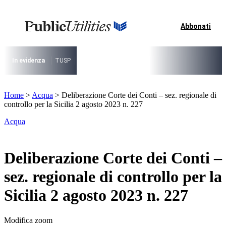
Vai
al
contenuto
Abbonati
I più cercati
Lorem ipsum dolor sit amet consectetur
Lorem ipsum dolor sit amet consectetur
In evidenza
TUSP
Decreto Riordino
Organizzazione SPL e società pub
I più cercati
Home
>
Acqua
>
Deliberazione Corte dei Conti – sez. regionale di
Lorem ipsum dolor sit amet consectetur
controllo per la Sicilia 2 agosto 2023 n. 227
Lorem ipsum dolor sit amet consectetur
Acqua
Deliberazione Corte dei Conti –
sez. regionale di controllo per la
Sicilia 2 agosto 2023 n. 227
Modifica zoom