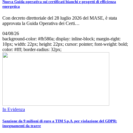
Nuova Guida operativa sui certificati bianchi e progetti di efficienza
energetica
Con decreto direttoriale del 28 luglio 2026 del MASE, è stata
approvata la Guida Operativa dei Certi…
04/08/26
background-color: #fb580a; display: inline-block; margin-right:
10px; width: 22px; height: 22px; cursor: pointer; font-weight: bold;
color: #fff; border-radius: 32px;
In Evidenza
Sanzione da 9 milioni di euro a TIM S.p.A. per violazione del GDPR:
insegnamenti da trarre