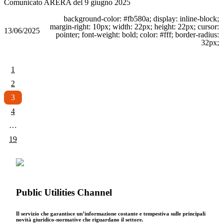
Comunicato ARERA del 9 giugno 2025
background-color: #fb580a; display: inline-block;
margin-right: 10px; width: 22px; height: 22px; cursor:
13/06/2025
pointer; font-weight: bold; color: #fff; border-radius:
32px;
1
2
3
4
…
19
Public Utilities Channel
Il servizio che garantisce un’informazione costante e tempestiva sulle principali
novità giuridico-normative che riguardano il settore.