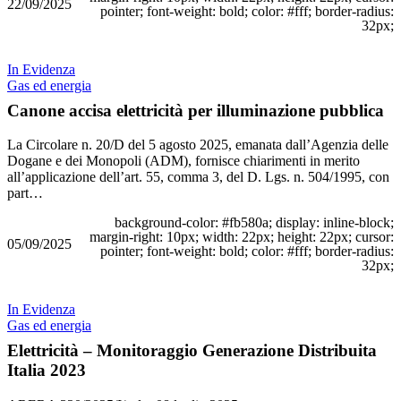
22/09/2025
pointer; font-weight: bold; color: #fff; border-radius:
32px;
In Evidenza
Gas ed energia
Canone accisa elettricità per illuminazione pubblica
La Circolare n. 20/D del 5 agosto 2025, emanata dall’Agenzia delle
Dogane e dei Monopoli (ADM), fornisce chiarimenti in merito
all’applicazione dell’art. 55, comma 3, del D. Lgs. n. 504/1995, con
part…
background-color: #fb580a; display: inline-block;
margin-right: 10px; width: 22px; height: 22px; cursor:
05/09/2025
pointer; font-weight: bold; color: #fff; border-radius:
32px;
In Evidenza
Gas ed energia
Elettricità – Monitoraggio Generazione Distribuita
Italia 2023