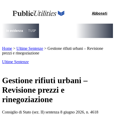
Vai
al
contenuto
Abbonati
I più cercati
Lorem ipsum dolor sit amet consectetur
Lorem ipsum dolor sit amet consectetur
In evidenza
TUSP
Decreto Riordino
Organizzazione SPL e società pub
I più cercati
Home
>
Ultime Sentenze
>
Gestione rifiuti urbani – Revisione
Lorem ipsum dolor sit amet consectetur
prezzi e rinegoziazione
Lorem ipsum dolor sit amet consectetur
Ultime Sentenze
Gestione rifiuti urbani –
Revisione prezzi e
rinegoziazione
Consiglio di Stato (sez. II) sentenza 8 giugno 2026, n. 4618