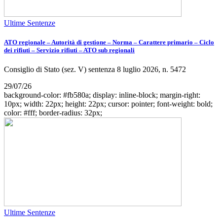
Ultime Sentenze
ATO regionale – Autorità di gestione – Norma – Carattere primario – Ciclo
dei rifiuti – Servizio rifiuti – ATO sub regionali
Consiglio di Stato (sez. V) sentenza 8 luglio 2026, n. 5472
29/07/26
background-color: #fb580a; display: inline-block; margin-right:
10px; width: 22px; height: 22px; cursor: pointer; font-weight: bold;
color: #fff; border-radius: 32px;
Ultime Sentenze