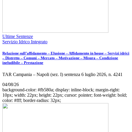
Ultime Sentenze
Servizio Idrico Integrato
Relazione sull’affidamento – Elusione – Affidamento in house – Servizi idrici
– Distretto – Comuni – Mercato – Motivazione – Misura – Condizione
ineludibile – Prestazione
TAR Campania – Napoli (sez. I) sentenza 6 luglio 2026, n. 4241
04/08/26
background-color: #fb580a; display: inline-block; margin-right:
10px; width: 22px; height: 22px; cursor: pointer; font-weight: bold;
color: #fff; border-radius: 32px;