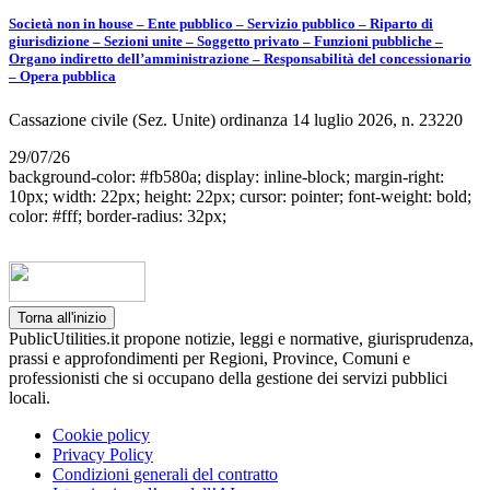
Società non in house – Ente pubblico – Servizio pubblico – Riparto di
giurisdizione – Sezioni unite – Soggetto privato – Funzioni pubbliche –
Organo indiretto dell’amministrazione – Responsabilità del concessionario
– Opera pubblica
Cassazione civile (Sez. Unite) ordinanza 14 luglio 2026, n. 23220
29/07/26
background-color: #fb580a; display: inline-block; margin-right:
10px; width: 22px; height: 22px; cursor: pointer; font-weight: bold;
color: #fff; border-radius: 32px;
Torna all'inizio
PublicUtilities.it propone notizie, leggi e normative, giurisprudenza,
prassi e approfondimenti per Regioni, Province, Comuni e
professionisti che si occupano della gestione dei servizi pubblici
locali.
Cookie policy
Privacy Policy
Condizioni generali del contratto