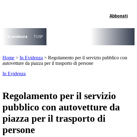
Vai
al
contenuto
Abbonati
I più cercati
Lorem ipsum dolor sit amet consectetur
Lorem ipsum dolor sit amet consectetur
In evidenza
TUSP
Decreto Riordino
Organizzazione SPL e società pub
I più cercati
Home
>
In Evidenza
>
Regolamento per il servizio pubblico con
Lorem ipsum dolor sit amet consectetur
autovetture da piazza per il trasporto di persone
Lorem ipsum dolor sit amet consectetur
In Evidenza
Regolamento per il servizio
pubblico con autovetture da
piazza per il trasporto di
persone