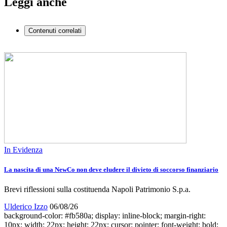
Leggi anche
Contenuti correlati
In Evidenza
La nascita di una NewCo non deve eludere il divieto di soccorso finanziario
Brevi riflessioni sulla costituenda Napoli Patrimonio S.p.a.
Ulderico Izzo
06/08/26
background-color: #fb580a; display: inline-block; margin-right:
10px; width: 22px; height: 22px; cursor: pointer; font-weight: bold;