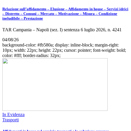
Relazione sull’affidamento – Elusione – Affidamento in house – Servizi idrici
– Distretto – Comuni – Mercato – Motivazione – Misura – Condizione
ineludibile – Prestazione
TAR Campania – Napoli (sez. I) sentenza 6 luglio 2026, n. 4241
04/08/26
background-color: #fb580a; display: inline-block; margin-right:
10px; width: 22px; height: 22px; cursor: pointer; font-weight: bold;
color: #fff; border-radius: 32px;
In Evidenza
Trasporti