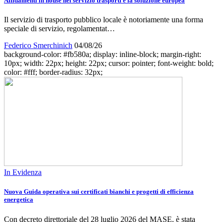
Affidamenti in house nel servizio trasporti e la soluzione europea
Il servizio di trasporto pubblico locale è notoriamente una forma
speciale di servizio, regolamentat…
Federico Smerchinich
04/08/26
background-color: #fb580a; display: inline-block; margin-right:
10px; width: 22px; height: 22px; cursor: pointer; font-weight: bold;
color: #fff; border-radius: 32px;
In Evidenza
Nuova Guida operativa sui certificati bianchi e progetti di efficienza
energetica
Con decreto direttoriale del 28 luglio 2026 del MASE, è stata