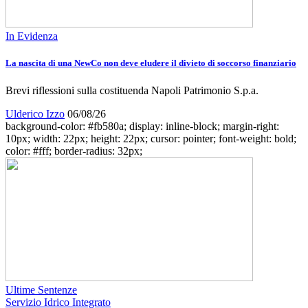
In Evidenza
La nascita di una NewCo non deve eludere il divieto di soccorso finanziario
Brevi riflessioni sulla costituenda Napoli Patrimonio S.p.a.
Ulderico Izzo
06/08/26
background-color: #fb580a; display: inline-block; margin-right:
10px; width: 22px; height: 22px; cursor: pointer; font-weight: bold;
color: #fff; border-radius: 32px;
Ultime Sentenze
Servizio Idrico Integrato