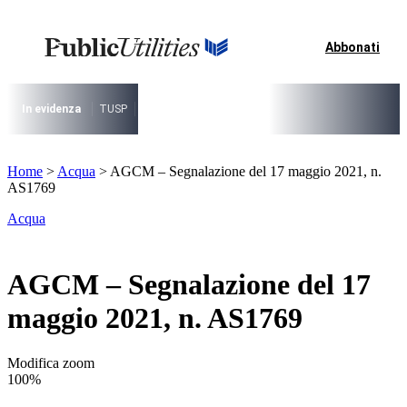
Vai
al
contenuto
Abbonati
I più cercati
Lorem ipsum dolor sit amet consectetur
Lorem ipsum dolor sit amet consectetur
In evidenza
TUSP
Decreto Riordino
Organizzazione SPL e società pub
I più cercati
Home
>
Acqua
>
AGCM – Segnalazione del 17 maggio 2021, n.
Lorem ipsum dolor sit amet consectetur
AS1769
Lorem ipsum dolor sit amet consectetur
Acqua
AGCM – Segnalazione del 17
maggio 2021, n. AS1769
Modifica zoom
100%