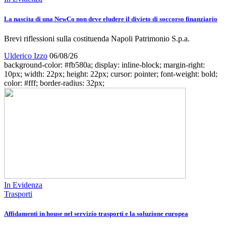
La nascita di una NewCo non deve eludere il divieto di soccorso finanziario
Brevi riflessioni sulla costituenda Napoli Patrimonio S.p.a.
Ulderico Izzo
06/08/26
background-color: #fb580a; display: inline-block; margin-right:
10px; width: 22px; height: 22px; cursor: pointer; font-weight: bold;
color: #fff; border-radius: 32px;
In Evidenza
Trasporti
Affidamenti in house nel servizio trasporti e la soluzione europea