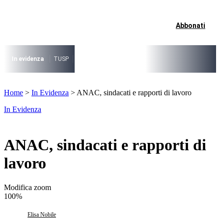
Vai
al
contenuto
Abbonati
I più cercati
Lorem ipsum dolor sit amet consectetur
Lorem ipsum dolor sit amet consectetur
In evidenza
TUSP
Decreto Riordino
Organizzazione SPL e società pub
I più cercati
Home
>
In Evidenza
>
ANAC, sindacati e rapporti di lavoro
Lorem ipsum dolor sit amet consectetur
Lorem ipsum dolor sit amet consectetur
In Evidenza
ANAC, sindacati e rapporti di
lavoro
Modifica zoom
100%
Elisa Nobile