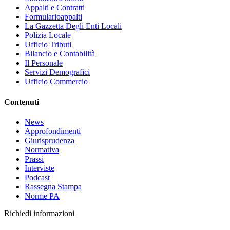
Appalti e Contratti
Formularioappalti
La Gazzetta Degli Enti Locali
Polizia Locale
Ufficio Tributi
Bilancio e Contabilità
Il Personale
Servizi Demografici
Ufficio Commercio
Contenuti
News
Approfondimenti
Giurisprudenza
Normativa
Prassi
Interviste
Podcast
Rassegna Stampa
Norme PA
Richiedi informazioni