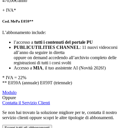
470,00€/
anno
+ IVA*
Cod. MePa E059**
L’abbonamento include:
l’accesso a
tutti i contenuti del portale PU
PUBLICUTILITIES CHANNEL
: 11 nuovi videocorsi
all’anno da seguire in diretta
oppure on demand accedendo all’archivio completo delle
registrazioni di tutti i corsi svolti
Accesso a
MIA
, il tuo assistente AI (Novità 2026!)
* IVA = 22%
** E059A (annuale) E059T (triennale)
Modulo
Oppure
Contatta il Servizio Clienti
Se non hai trovato la soluzione migliore per te, contatta il nostro
servizio clienti oppure scopri le altre tipologie di abbonamenti.
Scopri tutti gli abbonamenti