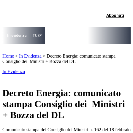
Vai
al
contenuto
Abbonati
I più cercati
Lorem ipsum dolor sit amet consectetur
Lorem ipsum dolor sit amet consectetur
In evidenza
TUSP
Decreto Riordino
Organizzazione SPL e società pub
I più cercati
Home
>
In Evidenza
>
Decreto Energia: comunicato stampa
Lorem ipsum dolor sit amet consectetur
Consiglio dei Ministri + Bozza del DL
Lorem ipsum dolor sit amet consectetur
In Evidenza
Decreto Energia: comunicato
stampa Consiglio dei Ministri
+ Bozza del DL
Comunicato stampa del Consiglio dei Ministri n. 162 del 18 febbraio