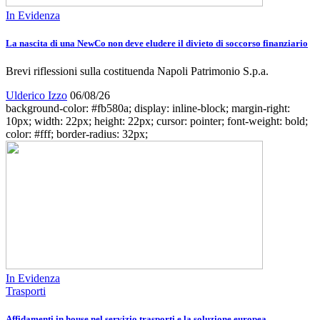
In Evidenza
La nascita di una NewCo non deve eludere il divieto di soccorso finanziario
Brevi riflessioni sulla costituenda Napoli Patrimonio S.p.a.
Ulderico Izzo
06/08/26
background-color: #fb580a; display: inline-block; margin-right:
10px; width: 22px; height: 22px; cursor: pointer; font-weight: bold;
color: #fff; border-radius: 32px;
In Evidenza
Trasporti
Affidamenti in house nel servizio trasporti e la soluzione europea