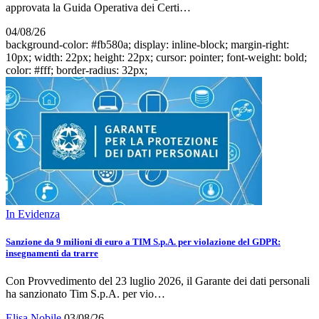
approvata la Guida Operativa dei Certi…
04/08/26
background-color: #fb580a; display: inline-block; margin-right:
10px; width: 22px; height: 22px; cursor: pointer; font-weight: bold;
color: #fff; border-radius: 32px;
In Evidenza
Sanzione da 9 milioni di euro a TIM S.p.A. per violazione del GDPR:
insegnamenti da trarre
Con Provvedimento del 23 luglio 2026, il Garante dei dati personali
ha sanzionato Tim S.p.A. per vio…
Elisa Nobile
03/08/26