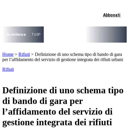
Vai
al
contenuto
Abbonati
I più cercati
Lorem ipsum dolor sit amet consectetur
Lorem ipsum dolor sit amet consectetur
In evidenza
TUSP
Decreto Riordino
Organizzazione SPL e società pub
I più cercati
Home
>
Rifiuti
>
Definizione di uno schema tipo di bando di gara
Lorem ipsum dolor sit amet consectetur
per l’affidamento del servizio di gestione integrata dei rifiuti urbani
Lorem ipsum dolor sit amet consectetur
Rifiuti
Definizione di uno schema tipo
di bando di gara per
l’affidamento del servizio di
gestione integrata dei rifiuti