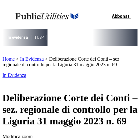
Vai
al
contenuto
Abbonati
I più cercati
Lorem ipsum dolor sit amet consectetur
Lorem ipsum dolor sit amet consectetur
In evidenza
TUSP
Decreto Riordino
Organizzazione SPL e società pub
I più cercati
Home
>
In Evidenza
>
Deliberazione Corte dei Conti – sez.
Lorem ipsum dolor sit amet consectetur
regionale di controllo per la Liguria 31 maggio 2023 n. 69
Lorem ipsum dolor sit amet consectetur
In Evidenza
Deliberazione Corte dei Conti –
sez. regionale di controllo per la
Liguria 31 maggio 2023 n. 69
Modifica zoom