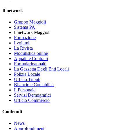
Il network
Gruppo Maggioli
Sistema PA
Il network Maggioli
Formazione
I volumi
La Rivista
Modulistica online
Appalti e Contratti
Formularioappalti
La Gazzetta Degli Enti Locali
Polizia Locale
Ufficio Tributi
Bilancio e Contabilità
Il Personale
Servizi Demografici
Ufficio Commercio
Contenuti
News
Approfondimenti