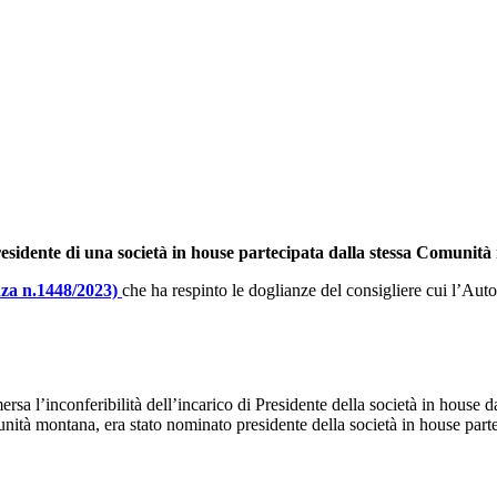
Norme PA
MIA Assistente AI
sidente di una società in house partecipata dalla stessa Comunit
enza n.1448/2023)
che ha respinto le doglianze del consigliere cui l’Autor
a l’inconferibilità dell’incarico di Presidente della società in house da
munità montana, era stato nominato presidente della società in house par