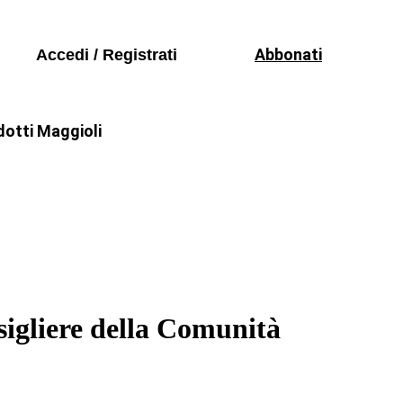
Seguici sui social
odici
Abbonati
Accedi / Registrati
mazione
dotti Maggioli
rgia
Trasporti
Convegni e Seminari
odici
mazione
nsigliere della Comunità