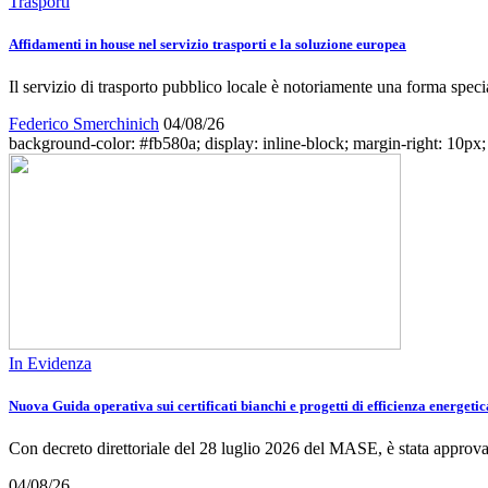
Trasporti
Affidamenti in house nel servizio trasporti e la soluzione europea
Il servizio di trasporto pubblico locale è notoriamente una forma spec
Federico Smerchinich
04/08/26
background-color: #fb580a; display: inline-block; margin-right: 10px; w
In Evidenza
Nuova Guida operativa sui certificati bianchi e progetti di efficienza energetic
Con decreto direttoriale del 28 luglio 2026 del MASE, è stata approv
04/08/26