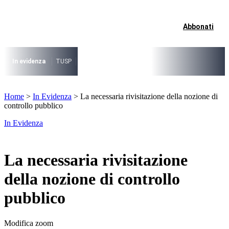
Vai
al
contenuto
Abbonati
I più cercati
Lorem ipsum dolor sit amet consectetur
Lorem ipsum dolor sit amet consectetur
In evidenza
TUSP
Decreto Riordino
Organizzazione SPL e società pub
I più cercati
Home
>
In Evidenza
>
La necessaria rivisitazione della nozione di
Lorem ipsum dolor sit amet consectetur
controllo pubblico
Lorem ipsum dolor sit amet consectetur
In Evidenza
La necessaria rivisitazione
della nozione di controllo
pubblico
Modifica zoom