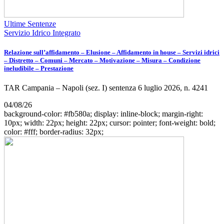
Ultime Sentenze
Servizio Idrico Integrato
Relazione sull’affidamento – Elusione – Affidamento in house – Servizi idrici
– Distretto – Comuni – Mercato – Motivazione – Misura – Condizione
ineludibile – Prestazione
TAR Campania – Napoli (sez. I) sentenza 6 luglio 2026, n. 4241
04/08/26
background-color: #fb580a; display: inline-block; margin-right:
10px; width: 22px; height: 22px; cursor: pointer; font-weight: bold;
color: #fff; border-radius: 32px;