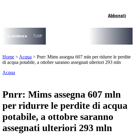
Vai
al
contenuto
Abbonati
I più cercati
Lorem ipsum dolor sit amet consectetur
Lorem ipsum dolor sit amet consectetur
In evidenza
TUSP
Decreto Riordino
Organizzazione SPL e società pub
I più cercati
Home
>
Acqua
>
Pnrr: Mims assegna 607 mln per ridurre le perdite
Lorem ipsum dolor sit amet consectetur
di acqua potabile, a ottobre saranno assegnati ulteriori 293 mln
Lorem ipsum dolor sit amet consectetur
Acqua
Pnrr: Mims assegna 607 mln
per ridurre le perdite di acqua
potabile, a ottobre saranno
assegnati ulteriori 293 mln