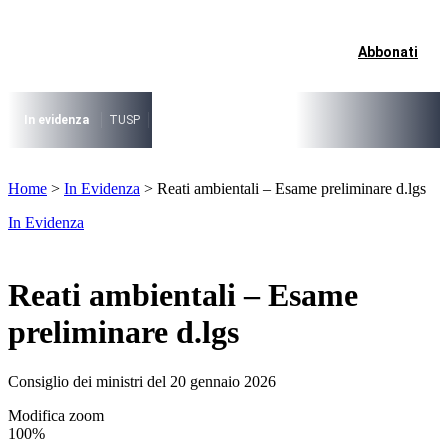
Vai
al
contenuto
Abbonati
I più cercati
Lorem ipsum dolor sit amet consectetur
Lorem ipsum dolor sit amet consectetur
In evidenza
TUSP
Decreto Riordino
Organizzazione SPL e società pub
I più cercati
Home
>
In Evidenza
>
Reati ambientali – Esame preliminare d.lgs
Lorem ipsum dolor sit amet consectetur
Lorem ipsum dolor sit amet consectetur
In Evidenza
Reati ambientali – Esame
preliminare d.lgs
Consiglio dei ministri del 20 gennaio 2026
Modifica zoom
100%