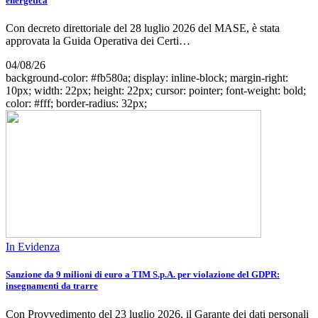
energetica
Con decreto direttoriale del 28 luglio 2026 del MASE, è stata
approvata la Guida Operativa dei Certi…
04/08/26
background-color: #fb580a; display: inline-block; margin-right:
10px; width: 22px; height: 22px; cursor: pointer; font-weight: bold;
color: #fff; border-radius: 32px;
In Evidenza
Sanzione da 9 milioni di euro a TIM S.p.A. per violazione del GDPR:
insegnamenti da trarre
Con Provvedimento del 23 luglio 2026, il Garante dei dati personali