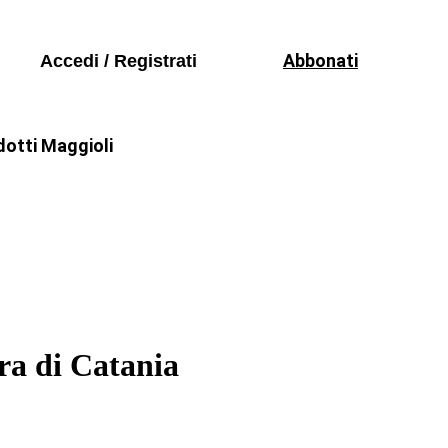
Seguici sui social
odici
Abbonati
Accedi / Registrati
mazione
dotti Maggioli
rgia
Trasporti
Convegni e Seminari
odici
mazione
ra di Catania