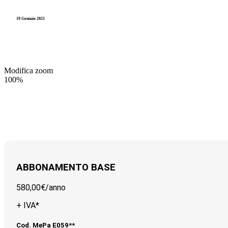
19 Gennaio 2021
Modifica zoom
100%
ABBONAMENTO BASE
580,00€/
anno
+ IVA*
Cod. MePa E059**