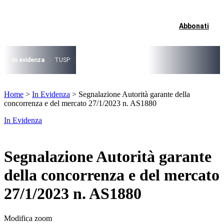
Vai
al
contenuto
Abbonati
I più cercati
Lorem ipsum dolor sit amet consectetur
Lorem ipsum dolor sit amet consectetur
In evidenza
TUSP
Decreto Riordino
Organizzazione SPL e società pub
I più cercati
Home
>
In Evidenza
>
Segnalazione Autorità garante della
Lorem ipsum dolor sit amet consectetur
concorrenza e del mercato 27/1/2023 n. AS1880
Lorem ipsum dolor sit amet consectetur
In Evidenza
Segnalazione Autorità garante
della concorrenza e del mercato
27/1/2023 n. AS1880
Modifica zoom